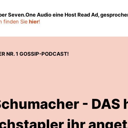
über Seven.One Audio eine Host Read Ad, gesproche
n finden Sie
hier
!
ER NR. 1 GOSSIP-PODCAST!
Schumacher - DAS h
chstapler ihr anget