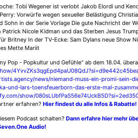
che: Tobi Wegener ist verlobt Jakob Elordi und Ken
y Perry: Vorwürfe wegen sexueller Belästigung Christ
nd Sohn in der Serie Vorlage Die gute Nachricht der
h Patrick Nicole Kidman und das Sterben Jesus Tru
 für Britney In der TV-Ecke: Sam Dylans neue Show N
es Mette Mariit
ny Pop - Popkultur und Gefühle“ ab dem 18.04. überal
om/show/4YvvZKs3qgEpd4paU08QdJ?si=d9e442c45be
lartists.agency/news/niemand-muss-ein-promi-sein-d
a-und-lars-toensfeuerborn-das-erste-mal-zusamme
otify.com/show/080sLUbfPaS56e74UckB5D?si=2ed35
rtner erfahren?
Hier findest du alle Infos & Rabatte!
iesem Podcast schalten?
Dann erfahre hier mehr übe
Seven.One Audio!