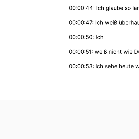
00:00:44: Ich glaube so l
00:00:47: Ich weiß überhau
00:00:50: Ich
00:00:51: weiß nicht wie D
00:00:53: ich sehe heute w
00:00:55: Ja,
00:00:55: es sieht ganz nie
00:00:56: Aber ich kannte 
00:00:57: Ich