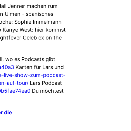
dall Jenner machen rum
ian Ulmen - spanisches
 Woche: Sophie Immelmann
mp Kanye West: hier kommst
ightfever Celeb ex on the
l, wo es Podcasts gibt
a40a3
Karten für Lars und
ie-live-show-zum-podcast-
n-auf-tour/
Lars Podcast
0b5fae74ea0
Du möchtest
r die