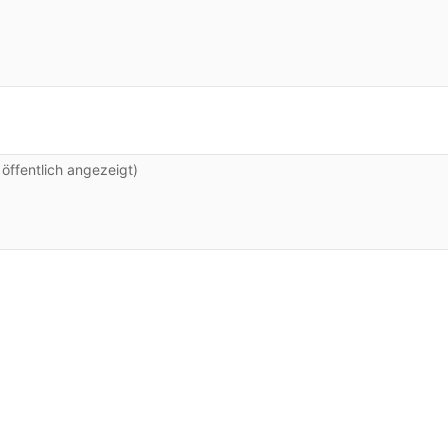
 wie die New Angels.
h das war dieser Scheitel vorne fast und hinten so ei
ngels das nicht so oder das war einfach ne allgemein
ffentlich angezeigt)
e morgen habe.
Spiegel und hab gedacht sie haben somal die New Ang
enn?
e Haare und...
.