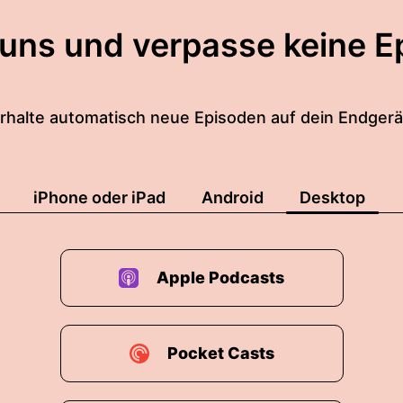
amstag rauskommt Jenny Popp Kultur und Gefühle.
 uns und verpasse keine E
e erste folge aufgenommen und die war so schlecht d
abe ich lass es einfach Ich lass es einfach kommen, 
rhalte automatisch neue Episoden auf dein Endgerä
 war nett die schöne Idee.
ch mich aber wirklich auf meinen Arsch gesetzt und 
b's dann auch nochmal neu aufgenommen.
iPhone oder iPad
Android
Desktop
m ist tatsächlich wenn man mit Bild aufnimmt wird ja
den Kann man nicht irgendwie mal hier und da um w
Apple Podcasts
hab's da nochmal neu aufgenommen.
gs auch schon nach der ersten Aufnahme technisch ext
Pocket Casts
ier niemals ein Videopodcast geben wird weil das is 