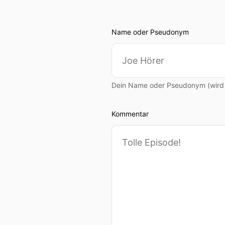
00:00:57: habe eine Frisur
00:00:58: früher glaube ic
Name oder Pseudonym
00:01:03: Die New Angels?
00:01:04: Hatten die New a
Dein Name oder Pseudonym (wird ö
00:01:08: Ich musste heut
Kommentar
00:01:09: ich stand vorm 
00:01:13: Was rätest du d
00:01:14: Die hat eine lang
00:01:16: Bin ganz verwirrt
00:01:17: ja!