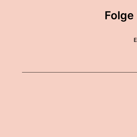
heute Nacht freitag auf S
Folge
00:01:46: Und ich habe di
ganze wochenende gesagt h
E
00:01:54: Schwamm drüber
00:01:57: und dann habe i
bisschen sortiert und ha
00:02:05: weil das Proble
kann man nicht gut schnei
00:02:15: Das heißt, ich 
00:02:17: Ich bin allerdin
auch der Grund warum es h