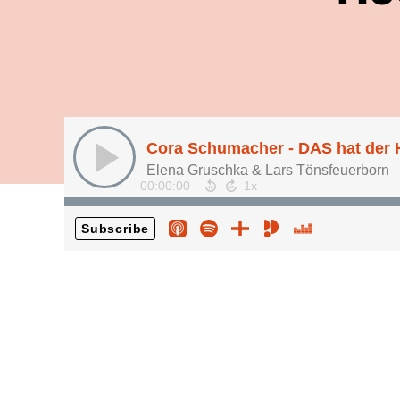
Cora Schumacher - DAS hat der H
Elena Gruschka & Lars Tönsfeuerborn
00:00:00
Subscribe