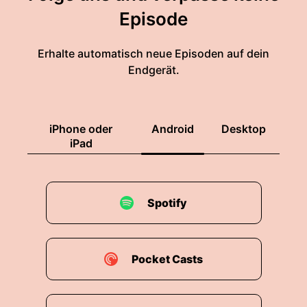
die war mal wirklich klein.
Episode
00:01:47: also es ist nicht so als konnte man das
Erhalte automatisch neue Episoden auf dein
ahnen dass die so riesig wird.
Endgerät.
00:01:51: Die war so!
00:01:55: Die war fast kleiner als Gizmo damals.
iPhone oder
Android
Desktop
iPad
00:01:57: Aber die waren nicht lange klein?
00:02:00: Nee, sie ist sehr schnell gewachsen.
Spotify
00:02:02: Die hat sich ganz schnell gedacht ich
muss weit hinaus in die Welt und dann aber
doch wieder nicht so weit hinaus weil es so
Pocket Casts
sensibel ist.
00:02:11: Ja okay was war sonst noch?