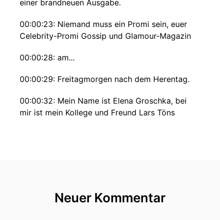
einer brandneuen Ausgabe.
00:00:23: Niemand muss ein Promi sein, euer
Celebrity-Promi Gossip und Glamour-Magazin
00:00:28: am...
00:00:29: Freitagmorgen nach dem Herentag.
00:00:32: Mein Name ist Elena Groschka, bei
mir ist mein Kollege und Freund Lars Töns
Feuerborn der Arme die arme Kleine Maus.
00:00:39: Hallo du süße kleine Maus bist ganz
krank bis Du nicht war.
00:00:44: Ja mich erwischt es gerade so ein
bisschen.
Neuer Kommentar
00:00:46: Ganz krank bin ich ganz krank Und Es