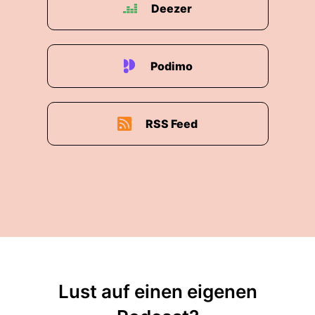
Deezer
00:02:14: Naja also du das mit dem Mixer hat
mir eigentlich diese Woche schon gereicht dass
ich jetzt meine ganze Bude gefühlt renovieren
kann.
Podimo
00:02:19: Was jetzt hier bei Patreon nachher
genauer ne?
RSS Feed
00:02:22: Das und jetzt soll ich den wirklich so
wie er ist, und ich werde ihn nicht sauber
machen.
00:02:26: So wie er isst schickig den zurück zur
Otto die kriegen den mit und der schimmelt im
Paket.
00:02:30: es ist mir so scheiß egal.
Lust auf einen eigenen
00:02:38: Ich bin aber auch ein bisschen selber